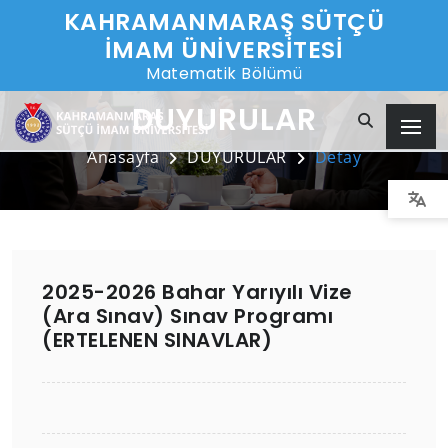
KAHRAMANMARAŞ SÜTÇÜ
İMAM ÜNİVERSİTESİ
Matematik Bölümü
DUYURULAR
Anasayfa
DUYURULAR
Detay
2025-2026 Bahar Yarıyılı Vize
(Ara Sınav) Sınav Programı
(ERTELENEN SINAVLAR)