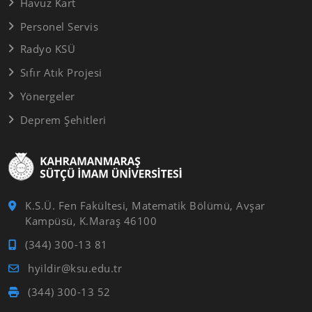
Havuz Kart
Personel Servis
Radyo KSÜ
Sıfır Atık Projesi
Yönergeler
Deprem Şehitleri
K.S.Ü. Fen Fakültesi, Matematik Bölümü, Avşar
Kampüsü, K.Maraş 46100
(344) 300-13 81
hyildir@ksu.edu.tr
(344) 300-13 52