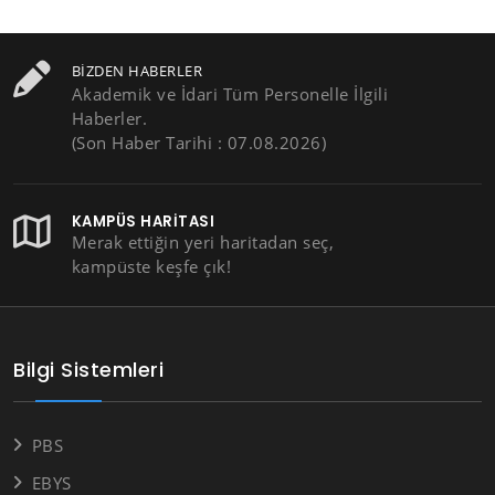
BIZDEN HABERLER
Akademik ve İdari Tüm Personelle İlgili
Haberler.
(Son Haber Tarihi : 07.08.2026)
KAMPÜS HARITASI
Merak ettiğin yeri haritadan seç,
kampüste keşfe çık!
Bilgi Sistemleri
PBS
EBYS